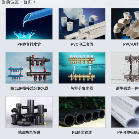
当前位置：
首页
>
PP静音排水管
PVC电工套管
PVC-U
Ⅲ代EIP插接式分集水器
智能分集水器
新型锻造一体
地源热泵管道
PE给水管道
PP-R塑铝