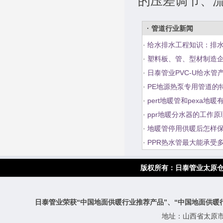
的压差调节、
· 管道行业新闻
·
给水排水工程知识：排
·
塑料板、管、型材制造
·
日泰管业PVC-U给水管
·
PE地源热泵专用管道的
·
pert地暖管和pexa地
·
ppr地暖分水器的工作
·
地暖管停用供暖后怎样
·
PPR热水管最大能承受
版权所有：
日泰管业太原
日泰管业荣获“中国地面供暖行业推荐产品”、“中国地面供暖
地址：山西省太原