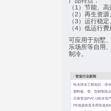
产品特点：
（1）节能、高
（2）再生资源
（3）运行稳定
（4）低运行
可应用于别墅
乐场所等自用
制冷。
· 管道行业新闻
·
给水排水工程知识：排
·
塑料板、管、型材制造
·
日泰管业PVC-U给水管
·
PE地源热泵专用管道的